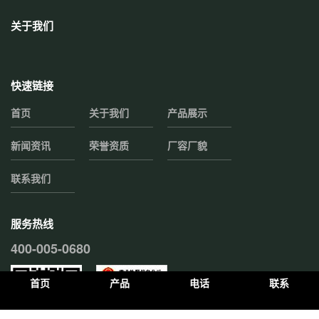
关于我们
快速链接
首页
关于我们
产品展示
新闻资讯
荣誉资质
厂容厂貌
联系我们
服务热线
400-005-0680
首页
产品
电话
联系